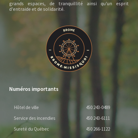
grands espaces, de tranquillité ainsi qu'un esprit
d'entraide et de solidarité.
Numéros importants
Hôtel de ville
450 243-0489
Service des incendies
450 243-6111
Sureté du Québec
450 266-1122