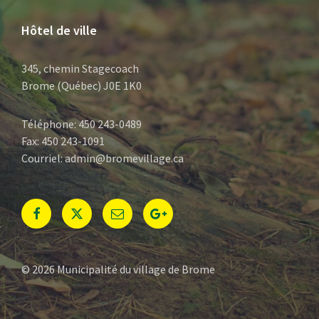
Hôtel de ville
345, chemin Stagecoach
Brome (Québec) J0E 1K0
Téléphone: 450 243-0489
Fax: 450 243-1091
Courriel: admin@bromevillage.ca
Facebook
Twitter
E-
Google+
mail
© 2026 Municipalité du village de Brome